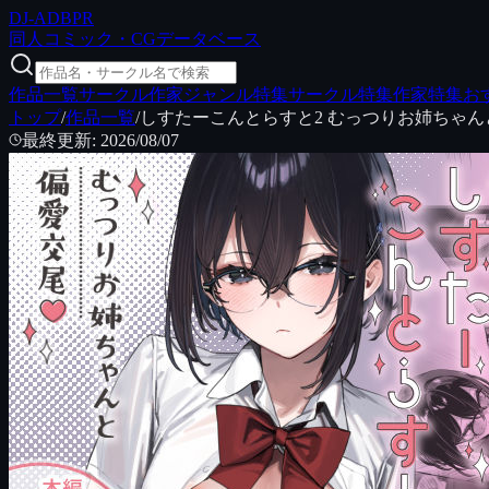
DJ
-ADB
PR
同人コミック・CGデータベース
作品一覧
サークル
作家
ジャンル特集
サークル特集
作家特集
お
トップ
/
作品一覧
/
しすたーこんとらすと2 むっつりお姉ちゃん
最終更新
:
2026/08/07