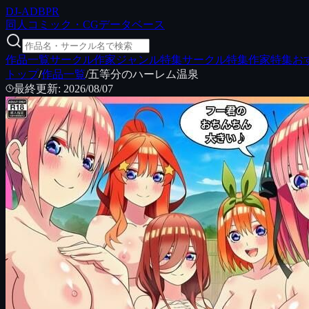
DJ
-ADB
PR
同人コミック・CGデータベース
作品一覧
サークル
作家
ジャンル特集
サークル特集
作家特集
お
トップ
/
作品一覧
/
五等分のハーレム温泉
最終更新
:
2026/08/07