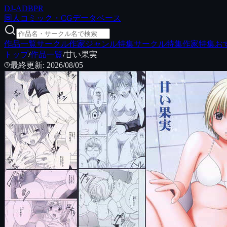
DJ
-ADB
PR
同人コミック・CGデータベース
作品一覧
サークル
作家
ジャンル特集
サークル特集
作家特集
お
トップ
/
作品一覧
/
甘い果実
最終更新
:
2026/08/05