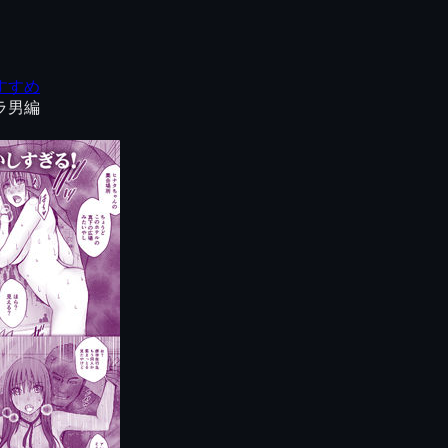
すすめ
ラ男編