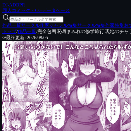
DJ
-ADB
PR
同人コミック・CGデータベース
作品一覧
サークル
作家
ジャンル特集
サークル特集
作家特集
お
トップ
/
作品一覧
/
完全包囲 恥辱まみれの修学旅行 現地のチャ
最終更新
:
2026/08/05