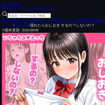
DJ
-ADB
PR
同人コミック・CGデータベース
作品一覧
サークル
作家
ジャンル特集
サークル特集
作家特集
お
トップ
/
作品一覧
/
濡れたらおしおき するの？しないの？
最終更新
:
2026/08/08