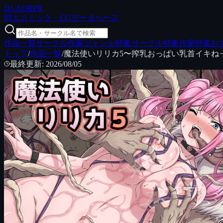
DJ
-ADB
PR
同人コミック・CGデータベース
作品一覧
サークル
作家
ジャンル特集
サークル特集
作家特集
お
トップ
/
作品一覧
/
魔法使いリリカ5〜搾乳おっぱい乳首イキね
最終更新
:
2026/08/05