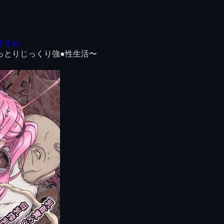
すすめ
っとりじっくり強●性生活〜