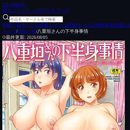
DJ
-ADB
PR
同人コミック・CGデータベース
作品一覧
サークル
作家
ジャンル特集
サークル特集
作家特集
お
トップ
/
作品一覧
/
八重垣さんの下半身事情
最終更新
:
2026/08/05