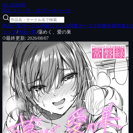
DJ
-ADB
PR
同人コミック・CGデータベース
作品一覧
サークル
作家
ジャンル特集
サークル特集
作家特集
お
トップ
/
作品一覧
/
蕩めく、愛の巣
最終更新
:
2026/08/07