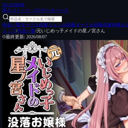
DJ
-ADB
PR
同人コミック・CGデータベース
作品一覧
サークル
作家
ジャンル特集
サークル特集
作家特集
お
トップ
/
作品一覧
/
元いじめっ子メイドの星ノ宮さん
最終更新
:
2026/08/07