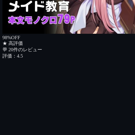
98%OFF
★ 高評価
💬
20
件のレビュー
評価：
4.5