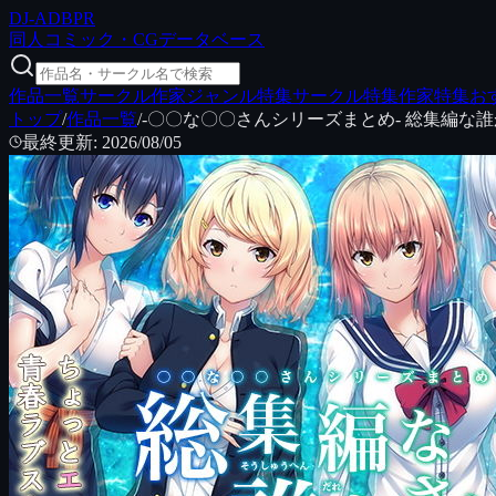
DJ
-ADB
PR
同人コミック・CGデータベース
作品一覧
サークル
作家
ジャンル特集
サークル特集
作家特集
お
トップ
/
作品一覧
/
-〇〇な〇〇さんシリーズまとめ- 総集編な
最終更新
:
2026/08/05