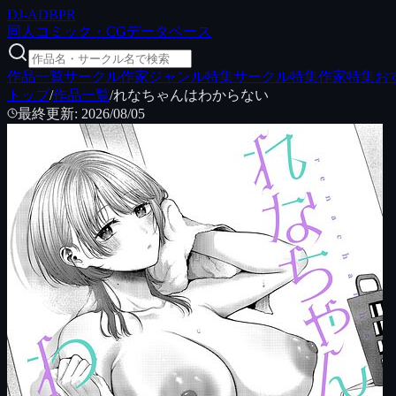
DJ
-ADB
PR
同人コミック・CGデータベース
作品一覧
サークル
作家
ジャンル特集
サークル特集
作家特集
お
トップ
/
作品一覧
/
れなちゃんはわからない
最終更新
:
2026/08/05