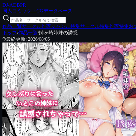
DJ
-ADB
PR
同人コミック・CGデータベース
作品一覧
サークル
作家
ジャンル特集
サークル特集
作家特集
お
トップ
/
作品一覧
/
姉ヶ崎姉妹の誘惑
最終更新
:
2026/08/06