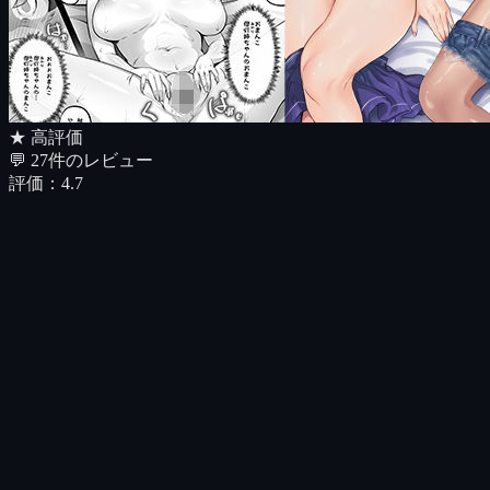
★ 高評価
💬
27
件のレビュー
評価：
4.7