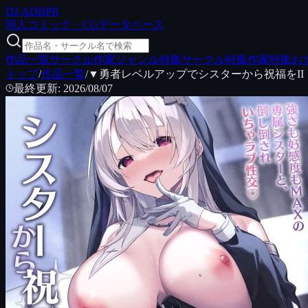
DJ
-ADB
PR
同人コミック・CGデータベース
作品一覧
サークル
作家
ジャンル特集
サークル特集
作家特集
お
トップ
/
作品一覧
/
▼勇者レベルアップでシスターから祝福をII
最終更新
:
2026/08/07