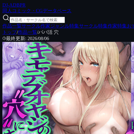
DJ
-ADB
PR
同人コミック・CGデータベース
作品一覧
サークル
作家
ジャンル特集
サークル特集
作家特集
お
トップ
/
作品一覧
/
パパ活 穴
最終更新
:
2026/08/06