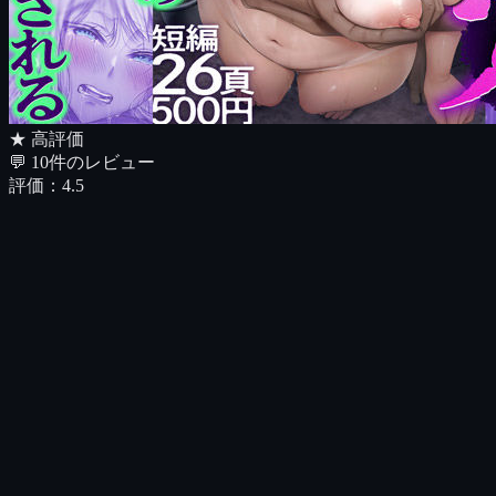
★ 高評価
💬
10
件のレビュー
評価：
4.5