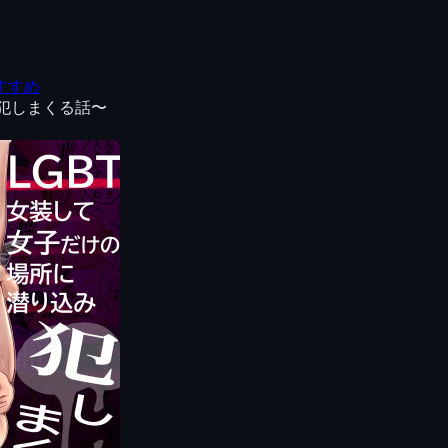
すすめ
み犯しまくる話〜