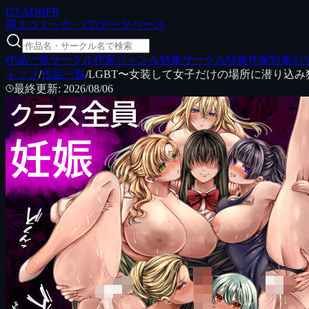
DJ
-ADB
PR
同人コミック・CGデータベース
作品一覧
サークル
作家
ジャンル特集
サークル特集
作家特集
お
トップ
/
作品一覧
/
LGBT〜女装して女子だけの場所に潜り込
最終更新
:
2026/08/06