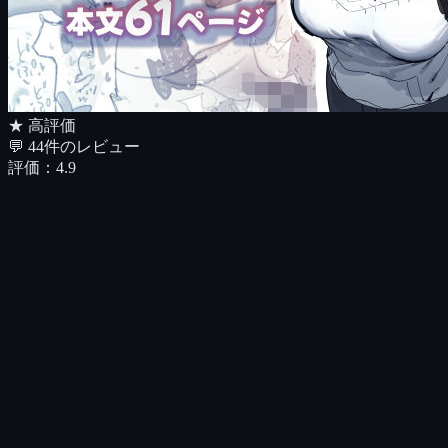
★ 高評価
💬
44
件のレビュー
評価：
4.9