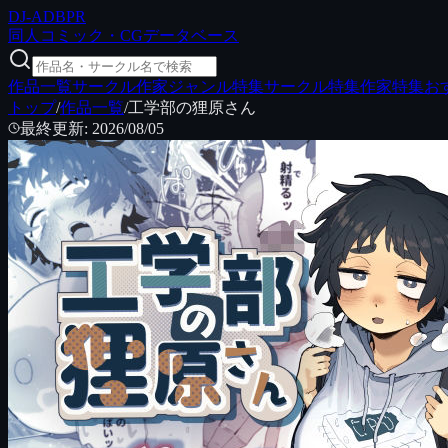
DJ
-ADB
PR
同人コミック・CGデータベース
作品一覧
サークル
作家
ジャンル特集
サークル特集
作家特集
お
トップ
/
作品一覧
/
工学部の狸原さん
最終更新
:
2026/08/05