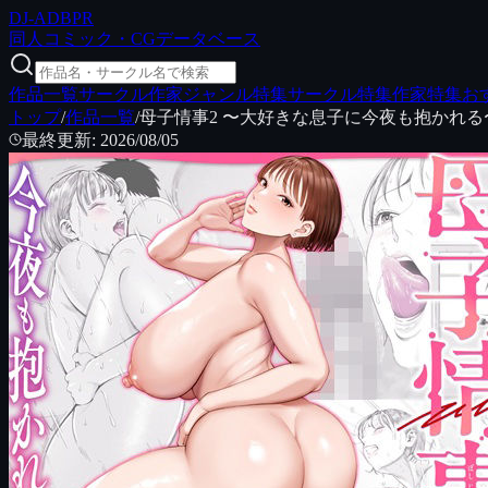
DJ
-ADB
PR
同人コミック・CGデータベース
作品一覧
サークル
作家
ジャンル特集
サークル特集
作家特集
お
トップ
/
作品一覧
/
母子情事2 〜大好きな息子に今夜も抱かれる
最終更新
:
2026/08/05