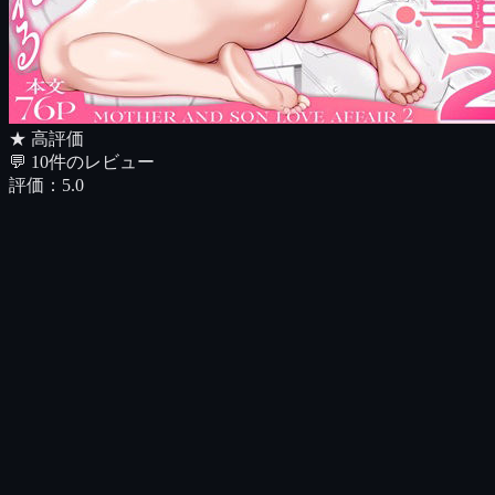
★ 高評価
💬
10
件のレビュー
評価：
5.0